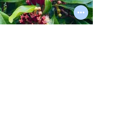
Chiodo di
garofano
Utile per calmare dolori
dei muscoli e delle
articolazioni:
artrite, reumatismi,
strappi
ASSISTENZA CLIENTI