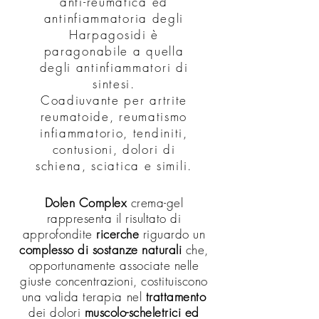
anti-reumatica ed
antinfiammatoria degli
Harpagosidi è
paragonabile a quella
degli antinfiammatori di
sintesi.
Coadiuvante per artrite
reumatoide, reumatismo
infiammatorio, tendiniti,
contusioni, dolori di
schiena, sciatica e simili.
Dolen Complex
crema-gel
rappresenta il risultato di
approfondite
ricerche
riguardo un
complesso di sostanze naturali
che,
opportunamente associate nelle
giuste concentrazioni, costituiscono
una valida terapia nel
trattamento
dei dolori
muscolo-scheletrici ed