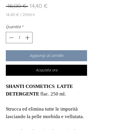
Prezzo
Prezzo
 16,00 € 
14,40 €
regolare
scontato
14,40 €
/
250ml
14,40 €
ogni
Quantità
*
250
Millilitri
Aggiungi al carrello
Acquista ora
SHANTI COSMETICS LATTE
DETERGENTE
flac. 250 ml.
Strucca ed elimina tutte le impurità
lasciando la pelle morbida e vellutata.