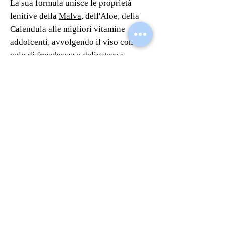
La sua formula unisce le proprietà
lenitive della
Malva
, dell'Aloe, della
Calendula alle migliori vitamine
addolcenti, avvolgendo il viso con un
velo di freschezza e delicatezza.
La piacevole consistenza fluida e
vellutata, arricchita da olio di
Mandorle dolci, si fonde sulla pelle
senza lasciare residui oleosi,
conferendo alla pelle un aspetto
morbido e levigato.
La pelle viene immediatamente lenita,
decongestionata e riportata
rapidamente alle sue condizioni
ottimali.