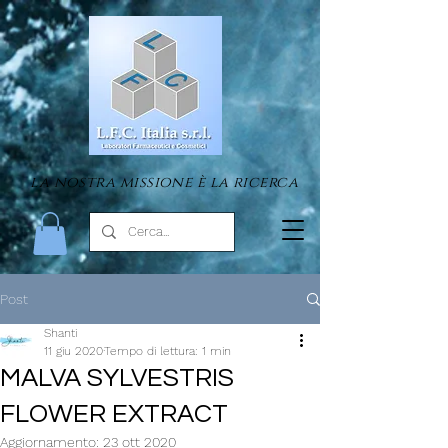
la nostra missione è la ricerca
Post
Shanti
11 giu 2020
Tempo di lettura: 1 min
MALVA SYLVESTRIS
FLOWER EXTRACT
Aggiornamento:
23 ott 2020