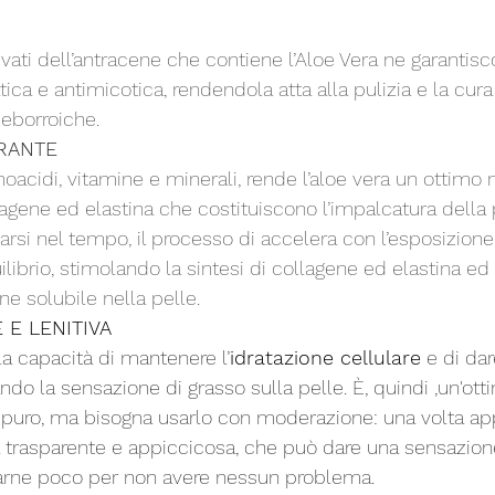
atica e antimicotica, rendendola atta alla pulizia e la cura
eborroiche.
ERANTE
llagene ed elastina che costituiscono l’impalcatura della
iarsi nel tempo, il processo di accelera con l’esposizione a
quilibrio, stimolando la sintesi di collagene ed elastina e
e solubile nella pelle.
 E LENITIVA
 la capacità di mantenere l’
idratazione cellulare
 e di dar
ndo la sensazione di grasso sulla pelle. È, quindi ,un'ott
 puro, ma bisogna usarlo con moderazione: una volta app
a trasparente e appiccicosa, che può dare una sensazione
sarne poco per non avere nessun problema.