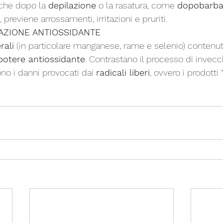
nche dopo la 
depilazione
 o la rasatura, come 
dopobarb
previene arrossamenti, irritazioni e pruriti.
’AZIONE ANTIOSSIDANTE
rali
 (in particolare manganese, rame e selenio) contenut
potere antiossidante
. Contrastano il processo di invec
no i danni provocati dai 
radicali liberi
, ovvero i prodotti 