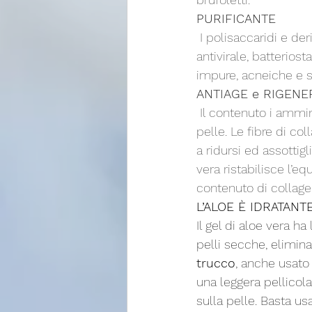
PURIFICANTE
 I polisaccaridi e derivati dell’antracene che contiene l’Aloe Vera ne garantiscono l’attività 
antivirale, batteriost
impure, acneiche e s
ANTIAGE e RIGEN
 Il contenuto i amminoacidi, vitamine e minerali, rende l’aloe vera un ottimo nutriente per la 
pelle. Le fibre di co
a ridursi ed assottigl
vera ristabilisce l’e
contenuto di collagen
L’ALOE È IDRATANTE
Il gel di aloe vera ha
pelli secche, elimina
trucco
, anche usato
una leggera pellicol
sulla pelle. Basta u