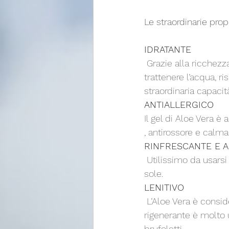
Le straordinarie propr
IDRATANTE
 Grazie alla ricchezza in mucopolisaccaridi l’Aloe vera ha una notevole capacità di 
trattenere l’acqua, r
straordinaria capacit
ANTIALLERGICO
Il gel di Aloe Vera è 
, antirossore e calma
RINFRESCANTE E 
 Utilissimo da usarsi puro o ad alte percentuali sulla pelle arrossata e dopo l’esposizione al 
sole.
LENITIVO
 L’Aloe Vera è considerata fra i migliori ingredienti per lenire la pelle grazie alla sua azione 
rigenerante è molto 
brufoletti.