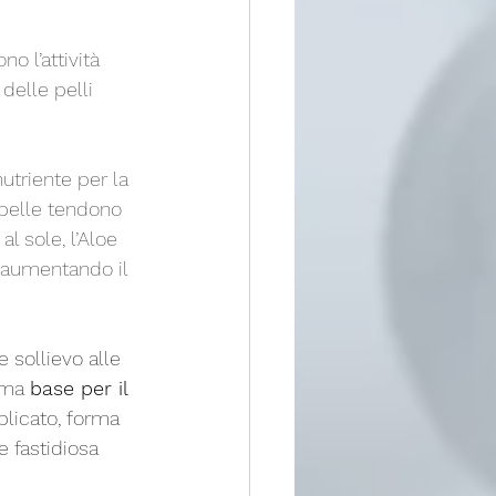
 delle pelli 
 pelle tendono 
l sole, l’Aloe 
d aumentando il 
e sollievo alle 
ima 
base per il 
licato, forma 
 fastidiosa 