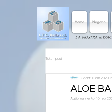
Home
Negozio
la nostra missio
Tutti i post
Shanti
11 dic 2020
T
ALOE BA
Aggiornamento:
10 feb 20