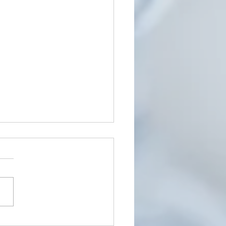
CERIN
 ingrediente idratante
olubile. Estratta da piante
di soia o di cocco), la
rina si trova naturalmente
nostra...