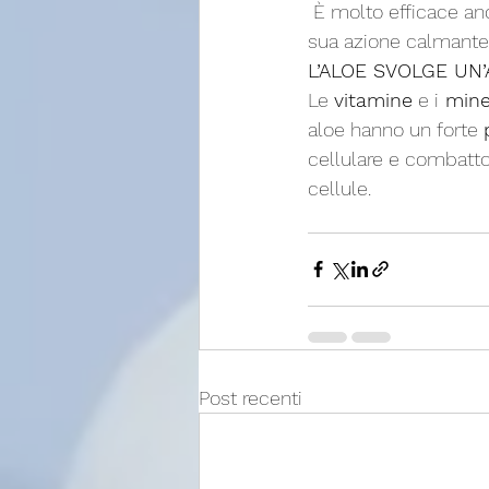
 È molto efficace a
sua azione calmante, 
L’ALOE SVOLGE UN
Le 
vitamine
 e i
 mine
aloe hanno un forte 
cellulare e combatto
cellule.
Post recenti