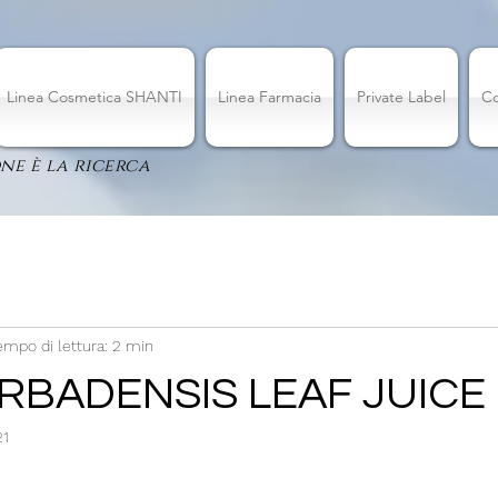
Linea Cosmetica SHANTI
Linea Farmacia
Private Label
Co
ne è la ricerca
empo di lettura: 2 min
RBADENSIS LEAF JUICE
21